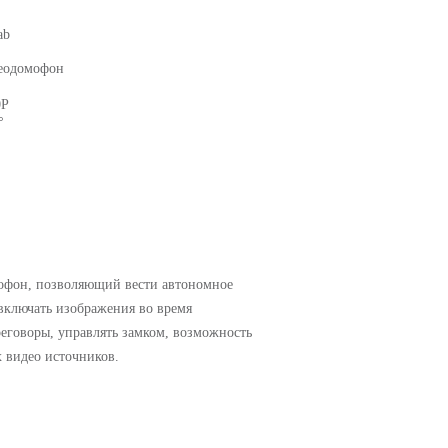
ab
еодомофон
0P
°
P
фон, позволяющий вести автономное
включать изображения во время
реговоры, управлять замком, возможность
 видео источников.