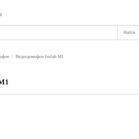
ей
офон
/
Видеодомофон Imilab M1
 M1