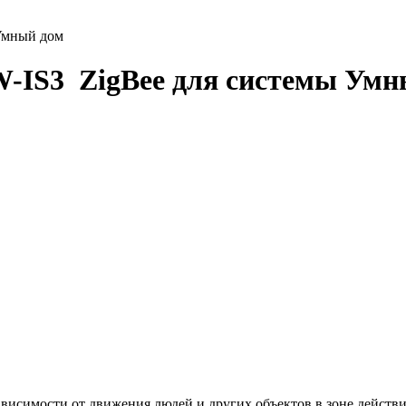
 Умный дом
W-IS3 ZigBee для системы Умн
исимости от движения людей и других объектов в зоне действия