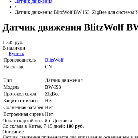
Датчик движения
/
Датчик движения BlitzWolf BW-IS3 ZigBee для системы
Датчик движения BlitzWolf B
1 345 руб.
В наличии
Купить
Производитель
BlitsWolf
На складе:
CN
Тип
Датчик движения
Модель
BW-IS3
Протокол связи
ZigBee
Защита от влаги
Нет
Солнечная батарея
Нет
Встроенная сирена
Нет
Оплата картой онлайн.
Доставка
Cо склада в Китае, 7-15 дней:
100 руб.
Описание
Датчик движения применяется для управления освещением в зав